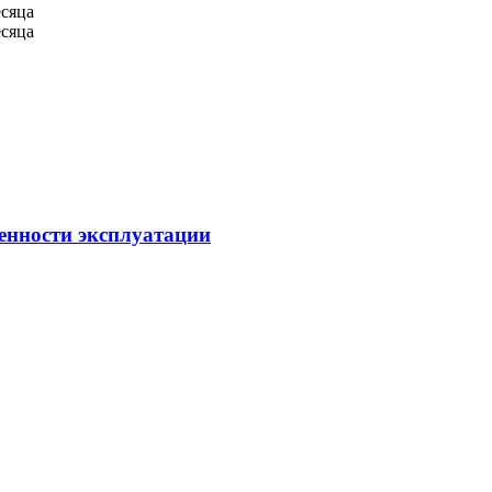
есяца
есяца
бенности эксплуатации